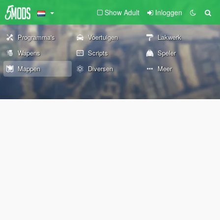
Show Adult
Inloggen
Programma's
Voertuigen
Lakwerk
Wapens
Scripts
Speler
Mappen
Diversen
Meer