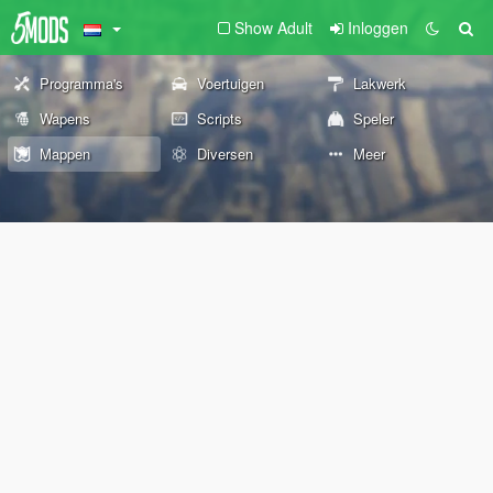
Show Adult
Inloggen
Programma's
Voertuigen
Lakwerk
Wapens
Scripts
Speler
Mappen
Diversen
Meer