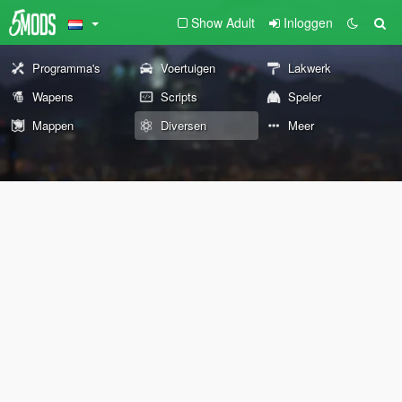
Show Adult
Inloggen
Programma's
Voertuigen
Lakwerk
Wapens
Scripts
Speler
Mappen
Diversen
Meer