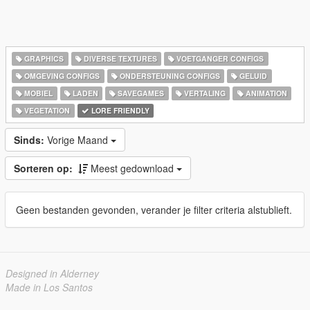
GRAPHICS
DIVERSE TEXTURES
VOETGANGER CONFIGS
OMGEVING CONFIGS
ONDERSTEUNING CONFIGS
GELUID
MOBIEL
LADEN
SAVEGAMES
VERTALING
ANIMATION
VEGETATION
LORE FRIENDLY
Sinds:
Vorige Maand
Sorteren op:
Meest gedownload
Geen bestanden gevonden, verander je filter criteria alstublieft.
Designed in Alderney
Made in Los Santos