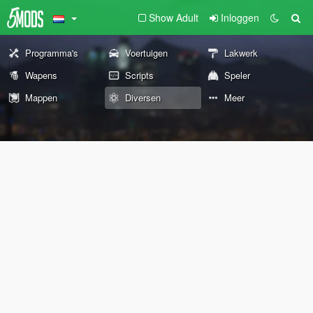
Show Adult
Inloggen
Programma's
Voertuigen
Lakwerk
Wapens
Scripts
Speler
Mappen
Diversen
Meer