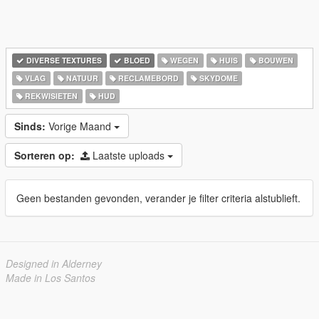
DIVERSE TEXTURES
BLOED
WEGEN
HUIS
BOUWEN
VLAG
NATUUR
RECLAMEBORD
SKYDOME
REKWISIETEN
HUD
Sinds:
Vorige Maand
Sorteren op:
Laatste uploads
Geen bestanden gevonden, verander je filter criteria alstublieft.
Designed in Alderney
Made in Los Santos