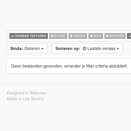
DIVERSE TEXTURES
BLOED
WEGEN
HUIS
BOUWEN
Sinds:
Gisteren
Sorteren op:
Laatste versies
Geen bestanden gevonden, verander je filter criteria alstublieft.
Designed in Alderney
Made in Los Santos