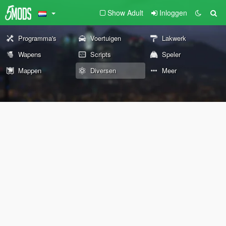
Show Adult
Inloggen
Programma's
Voertuigen
Lakwerk
Wapens
Scripts
Speler
Mappen
Diversen
Meer