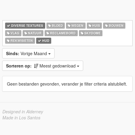
DIVERSE TEXTURES
BLOED
WEGEN
HUIS
BOUWEN
VLAG
NATUUR
RECLAMEBORD
SKYDOME
REKWISIETEN
HUD
Sinds:
Vorige Maand
Sorteren op:
Meest gedownload
Geen bestanden gevonden, verander je filter criteria alstublieft.
Designed in Alderney
Made in Los Santos