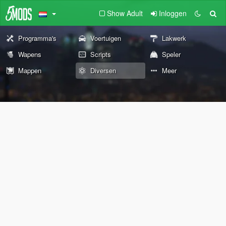
Show Adult
Inloggen
Programma's
Voertuigen
Lakwerk
Wapens
Scripts
Speler
Mappen
Diversen
Meer