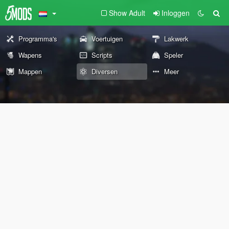
Show Adult
Inloggen
Programma's
Voertuigen
Lakwerk
Wapens
Scripts
Speler
Mappen
Diversen
Meer