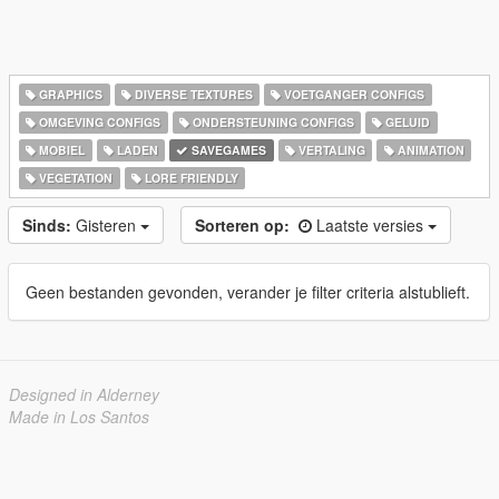
GRAPHICS
DIVERSE TEXTURES
VOETGANGER CONFIGS
OMGEVING CONFIGS
ONDERSTEUNING CONFIGS
GELUID
MOBIEL
LADEN
SAVEGAMES
VERTALING
ANIMATION
VEGETATION
LORE FRIENDLY
Sinds:
Gisteren
Sorteren op:
Laatste versies
Geen bestanden gevonden, verander je filter criteria alstublieft.
Designed in Alderney
Made in Los Santos