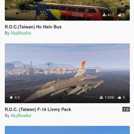
417
5
R.O.C.(Taiwan) Ho Hsin Bus
By
SkyBlueAoi
4.5
1.009
5
R.O.C. (Taiwan) F-16 Livery Pack
1.0
By
SkyBlueAoi