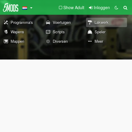
Show Adult
Inloggen
Programma's
Voertuigen
Lakwerk
Wapens
Scripts
Speler
Mappen
Diversen
Meer