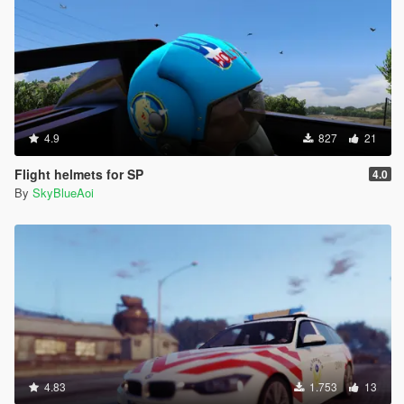
4.9
827
21
Flight helmets for SP
4.0
By
SkyBlueAoi
4.83
1.753
13