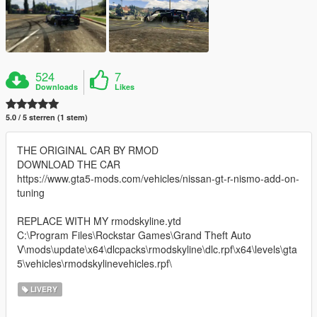
524
7
Downloads
Likes
5.0 / 5 sterren (1 stem)
THE ORIGINAL CAR BY RMOD
DOWNLOAD THE CAR
https://www.gta5-mods.com/vehicles/nissan-gt-r-nismo-add-on-
tuning
REPLACE WITH MY rmodskyline.ytd
C:\Program Files\Rockstar Games\Grand Theft Auto
V\mods\update\x64\dlcpacks\rmodskyline\dlc.rpf\x64\levels\gta
5\vehicles\rmodskylinevehicles.rpf\
LIVERY