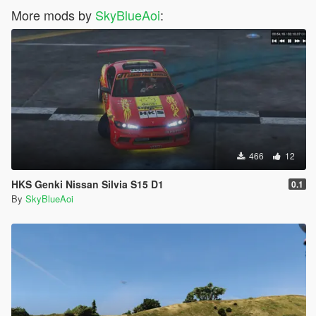
More mods by
SkyBlueAoi
:
466
12
HKS Genki Nissan Silvia S15 D1
0.1
By
SkyBlueAoi