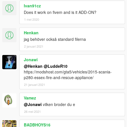
Ivan91cz
Does it work on fivem and is it ADD-ON?
1 mei 2020
Henkan
jag behöver också standard filerna
2 januari 2021
Jonawi
@Henkan
@LuddeR10
https://modshost.com/gta5/vehicles/2015-scania-
p280-essex-fire-and-rescue-appliance/
21 januari 2021
Vamez
@Jonawi
vilken broder du e
26 mei 2021
BADBHOYS16