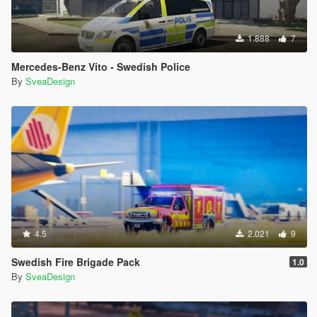
1.888
7
Mercedes-Benz Vito - Swedish Police
By
SveaDesign
4.5
2.021
9
Swedish Fire Brigade Pack
1.0
By
SveaDesign