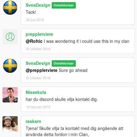
SveaDesign
Ontwikkelaar
Tack!
26 juni 2018
preppletviete
@Roftic
I was wondering if i could use this in my clan
31 oktober 2018
SveaDesign
Ontwikkelaar
@preppletviete
Sure go ahead
31 oktober 2018
Nissekula
har du discord skulle vilja kontakt dig.
16 februari 2019
raskarn
Tjena! Skulle vilja ta kontakt med dig angående att
använda detta fordon i min Clan,