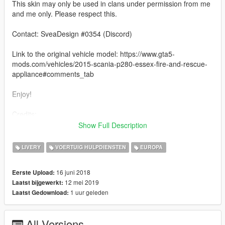
This skin may only be used in clans under permission from me
and me only. Please respect this.
Contact: SveaDesign #0354 (Discord)
Link to the original vehicle model: https://www.gta5-
mods.com/vehicles/2015-scania-p280-essex-fire-and-rescue-
appliance#comments_tab
Enjoy!
Credits:
Show Full Description
Model scratch made : Tim
Textures : Tim and James Radley
LIVERY
VOERTUIG HULPDIENSTEN
EUROPA
Model touch ups and fixes : James Radley
Converted to GTA : James Radley
16 juni 2018
Eerste Upload:
Templated : James Radley
12 mei 2019
Laatst bijgewerkt:
Rims : Unknown
1 uur geleden
Laatst Gedownload:
Woodway Whelen Freedom : ObsidianGames (Edited to Essex
Spec : James Radley)
Woodway Whelen M4 : James Radley
All Versions
Skins : Mighty