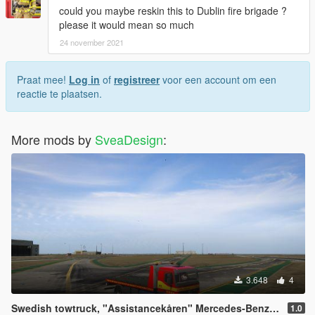
could you maybe reskin this to Dublin fire brigade ?
please it would mean so much
24 november 2021
Praat mee!
Log in
of
registreer
voor een account om een
reactie te plaatsen.
More mods by
SveaDesign
:
3.648
4
Swedish towtruck, "Assistancekåren" Mercedes-Benz Actros V. 1.0
1.0