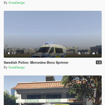
By
SveaDesign
4.5
1.930
5
Swedish Police: Mercedes-Benz Sprinter
1.0
By
SveaDesign