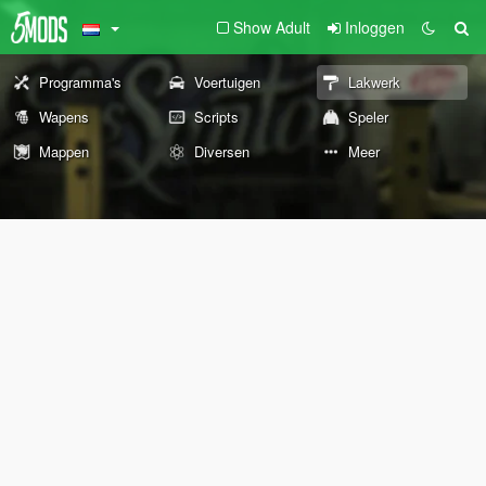
Show Adult
Inloggen
Programma's
Voertuigen
Lakwerk
Wapens
Scripts
Speler
Mappen
Diversen
Meer