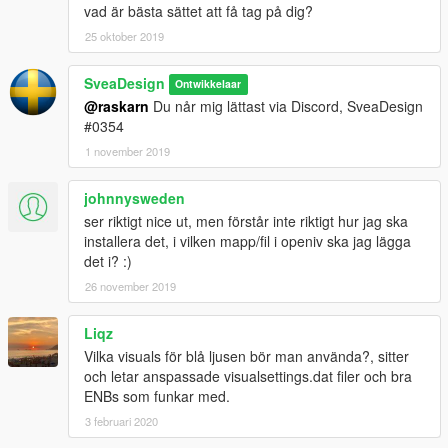
vad är bästa sättet att få tag på dig?
25 oktober 2019
SveaDesign
Ontwikkelaar
@raskarn
Du når mig lättast via Discord, SveaDesign
#0354
1 november 2019
johnnysweden
ser riktigt nice ut, men förstår inte riktigt hur jag ska
installera det, i vilken mapp/fil i openiv ska jag lägga
det i? :)
26 november 2019
Liqz
Vilka visuals för blå ljusen bör man använda?, sitter
och letar anspassade visualsettings.dat filer och bra
ENBs som funkar med.
3 februari 2020