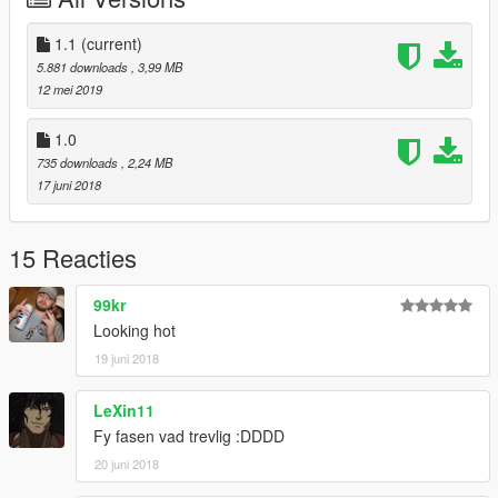
wher
Swedish Skin: SveaDesign
1.1
(current)
5.881 downloads
, 3,99 MB
12 mei 2019
1.0
735 downloads
, 2,24 MB
17 juni 2018
15 Reacties
99kr
Looking hot
19 juni 2018
LeXin11
Fy fasen vad trevlig :DDDD
20 juni 2018