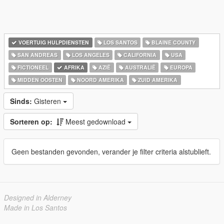
VOERTUIG HULPDIENSTEN
LOS SANTOS
BLAINE COUNTY
SAN ANDREAS
LOS ANGELES
CALIFORNIA
USA
FICTIONEEL
AFRIKA
AZIË
AUSTRALIË
EUROPA
MIDDEN OOSTEN
NOORD AMERIKA
ZUID AMERIKA
Sinds:
Gisteren
Sorteren op:
Meest gedownload
Geen bestanden gevonden, verander je filter criteria alstublieft.
Designed in Alderney
Made in Los Santos