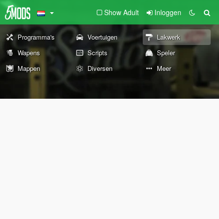
Show Adult
Inloggen
Programma's
Voertuigen
Lakwerk
Wapens
Scripts
Speler
Mappen
Diversen
Meer