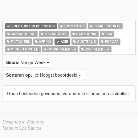
VOERTUIG HULPDIENSTEN
LOS SANTOS
BLAINE COUNTY
SAN ANDREAS
LOS ANGELES
CALIFORNIA
USA
FICTIONEEL
AFRIKA
AZIË
AUSTRALIË
EUROPA
MIDDEN OOSTEN
NOORD AMERIKA
ZUID AMERIKA
Sinds:
Vorige Week
Sorteren op:
Hoogst beoordeeld
Geen bestanden gevonden, verander je filter criteria alstublieft.
Designed in Alderney
Made in Los Santos