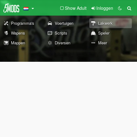
Show Adult
Inloggen
Programma's
Voertuigen
Lakwerk
Wapens
Scripts
Speler
Mappen
Diversen
Meer