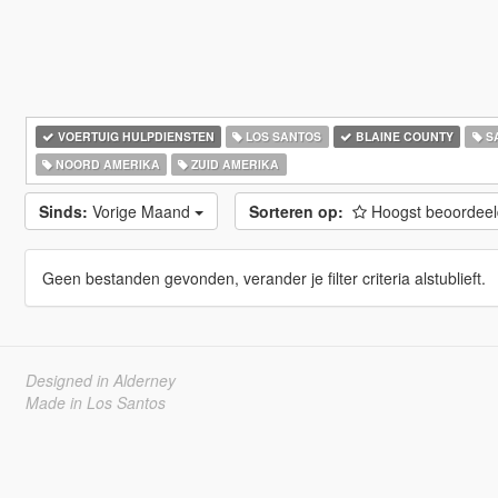
VOERTUIG HULPDIENSTEN
LOS SANTOS
BLAINE COUNTY
S
NOORD AMERIKA
ZUID AMERIKA
Sinds:
Vorige Maand
Sorteren op:
Hoogst beoordee
Geen bestanden gevonden, verander je filter criteria alstublieft.
Designed in Alderney
Made in Los Santos