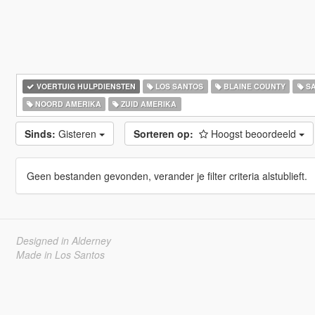
VOERTUIG HULPDIENSTEN
LOS SANTOS
BLAINE COUNTY
SA
NOORD AMERIKA
ZUID AMERIKA
Sinds:
Gisteren
Sorteren op:
Hoogst beoordeeld
Geen bestanden gevonden, verander je filter criteria alstublieft.
Designed in Alderney
Made in Los Santos