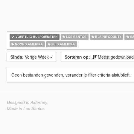
VOERTUIG HULPDIENSTEN
LOS SANTOS
BLAINE COUNTY
SA
NOORD AMERIKA
ZUID AMERIKA
Sinds:
Vorige Week
Sorteren op:
Meest gedownloa
Geen bestanden gevonden, verander je filter criteria alstublieft.
Designed in Alderney
Made in Los Santos