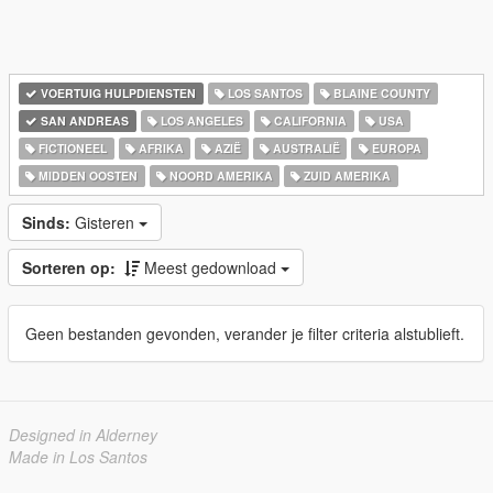
VOERTUIG HULPDIENSTEN
LOS SANTOS
BLAINE COUNTY
SAN ANDREAS
LOS ANGELES
CALIFORNIA
USA
FICTIONEEL
AFRIKA
AZIË
AUSTRALIË
EUROPA
MIDDEN OOSTEN
NOORD AMERIKA
ZUID AMERIKA
Sinds:
Gisteren
Sorteren op:
Meest gedownload
Geen bestanden gevonden, verander je filter criteria alstublieft.
Designed in Alderney
Made in Los Santos