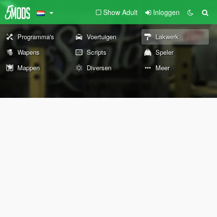
Show Adult
Inloggen
Programma's
Voertuigen
Lakwerk
Wapens
Scripts
Speler
Mappen
Diversen
Meer