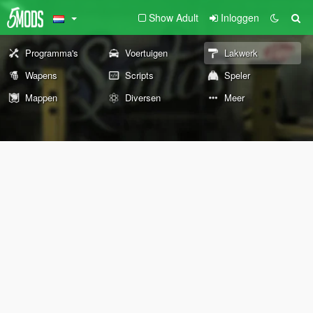
Show Adult
Inloggen
Programma's
Voertuigen
Lakwerk
Wapens
Scripts
Speler
Mappen
Diversen
Meer