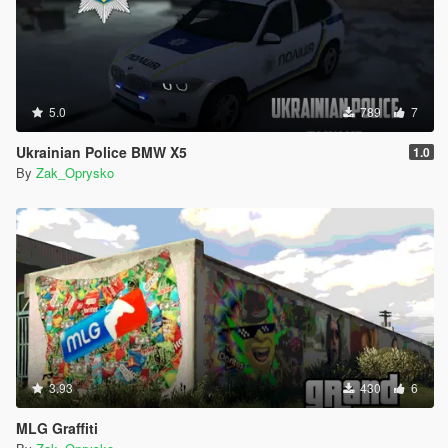
5.0
789
7
Ukrainian Police BMW X5
1.0
By
Zak_Oprysko
3.93
430
6
MLG Graffiti