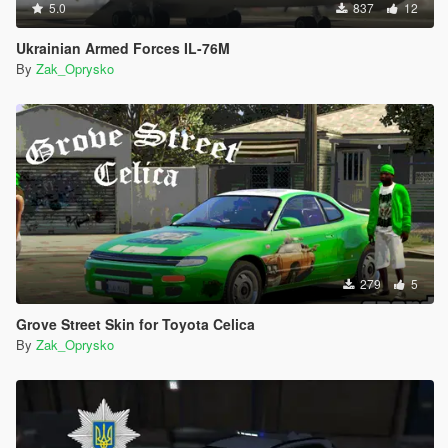
5.0
837
12
Ukrainian Armed Forces IL-76M
By
Zak_Oprysko
279
5
Grove Street Skin for Toyota Celica
By
Zak_Oprysko