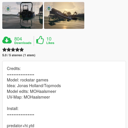
804
10
Downloads
Likes
5.0 / 5 sterren (1 stem)
Credits:
============
Model: rockstar games
Idea: Jonas Holland/Topmods
Model edits: MOHaalsmeer
UV-Map: MOHaalsmeer
Install:
============
predator+hi.ytd