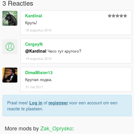
3 Reacties
Kardinal
Круть!
18 augustus 2016
CergeyN
@Kardinal
Чего тут крутого?
19 augustus 2016
DimaMister13
Крутая лодка.
31 mei 2017
Praat mee!
Log in
of
registreer
voor een account om een
reactie te plaatsen.
More mods by
Zak_Oprysko
: