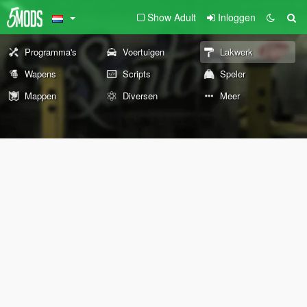
Show Adult
Inloggen
Programma's
Voertuigen
Lakwerk
Wapens
Scripts
Speler
Mappen
Diversen
Meer