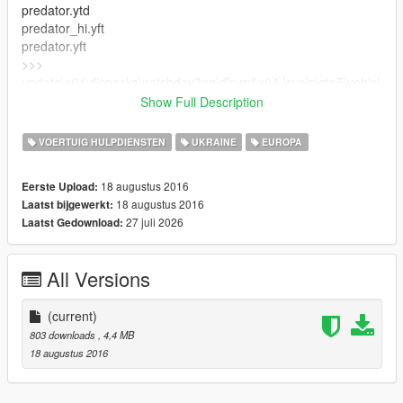
predator.ytd
predator_hi.yft
predator.yft
>>>
update\x64\dlcpacks\patchday3ng\dlc.rpf\x64\levels\gta5\vehicl
es.rpf
Show Full Description
===========
VOERTUIG HULPDIENSTEN
UKRAINE
EUROPA
If you want to help me:
18 augustus 2016
Eerste Upload:
My Webmoney:
18 augustus 2016
Laatst bijgewerkt:
U162344192332
27 juli 2026
Laatst Gedownload:
Z397772645381
All Versions
(current)
803 downloads
, 4,4 MB
18 augustus 2016