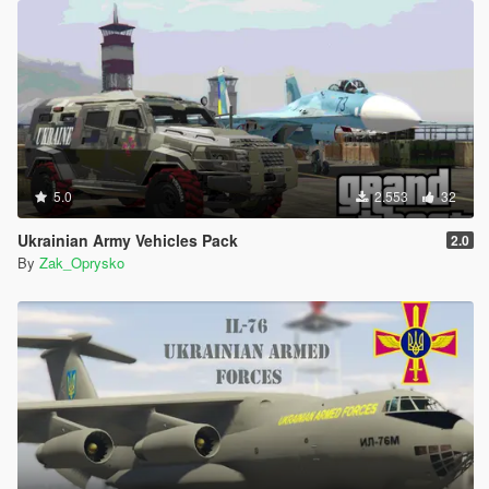
5.0
2.553
32
Ukrainian Army Vehicles Pack
2.0
By
Zak_Oprysko