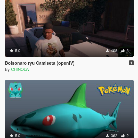
5.0
408
3
Bolsonaro ryu Camiseta (openIV)
1
By
CHINODA
5.0
362
2