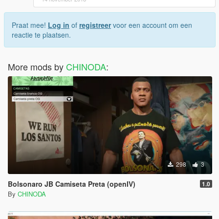
Praat mee!
Log in
of
registreer
voor een account om een
reactie te plaatsen.
More mods by
CHINODA
:
298
3
Bolsonaro JB Camiseta Preta (openIV)
1.0
By
CHINODA