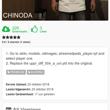
229
3
Downloads
Likes
5.0 / 5 sterren (1 stem)
1: Go to x64v, models, cdimages, streamedpeds_player.rpf and
select player one.
2: Replace the uppr_diff_004_a_uni.ytd into the original.
FRANKLIN
KLEDING
22 oktober 2018
Eerste Upload:
23 oktober 2018
Laatst bijgewerkt:
17 uur geleden
Laatst Gedownload:
All Versions