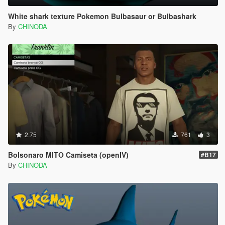
White shark texture Pokemon Bulbasaur or Bulbashark
By
CHINODA
2.75
761
3
Bolsonaro MITO Camiseta (openIV)
#B17
By
CHINODA