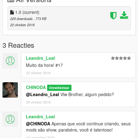
1.0
(current)
229 downloads
, 773 KB
22 oktober 2018
3 Reacties
Leandro_Leal
Muito da hora! #17
23 oktober 2018
CHINODA
Ontwikkelaar
@Leandro_Leal
Vlw Brother, algum pedido?
26 oktober 2018
Leandro_Leal
@CHINODA
Apenas que você continue criando, seus
mods são show, parabéns, você é talentoso!
14 november 2018