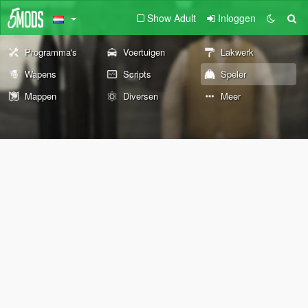
Show Adult
Inloggen
Programma's
Voertuigen
Lakwerk
Wapens
Scripts
Speler
Mappen
Diversen
Meer