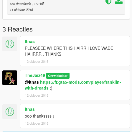
456 downloads
, 162 KB
11 oktober 2015
3 Reacties
Itnas
PLEASEEE WHERE THIS HAIRR I LOVE WADE
HAIIRRR , THANKS ¡
12 oktober 2015
TheJaiz49
Ontwikkelaar
@Itnas
https://fr.gta5-mods.com/player/franklin-
with-dreads
;)
12 oktober 2015
Itnas
ooo thankssss ¡
12 oktober 2015