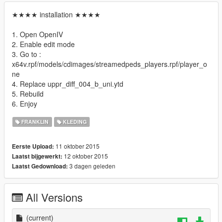
★★★★ installation ★★★★
1. Open OpenIV
2. Enable edit mode
3. Go to :
x64v.rpf/models/cdimages/streamedpeds_players.rpf/player_o
ne
4. Replace uppr_diff_004_b_uni.ytd
5. Rebuild
6. Enjoy
FRANKLIN
KLEDING
11 oktober 2015
Eerste Upload:
12 oktober 2015
Laatst bijgewerkt:
3 dagen geleden
Laatst Gedownload:
All Versions
(current)