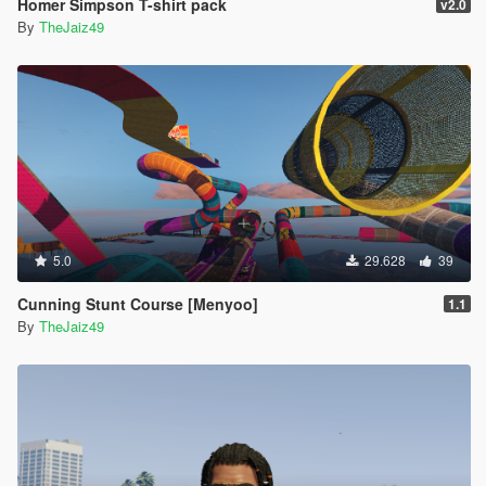
Homer Simpson T-shirt pack
v2.0
By
TheJaiz49
5.0
29.628
39
Cunning Stunt Course [Menyoo]
1.1
By
TheJaiz49