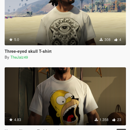
5.0
308
4
Three-eyed skull T-shirt
By
TheJaiz49
4.83
1.358
23