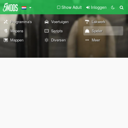
Show Adult
Inloggen
Programma's
Voertuigen
Lakwerk
Wapens
Scripts
Speler
Mappen
Diversen
Meer