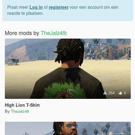
Praat mee!
Log in
of
registreer
voor een account om een
reactie te plaatsen.
More mods by
TheJaiz49
:
264
4
High Lion T-Shirt
By
TheJaiz49