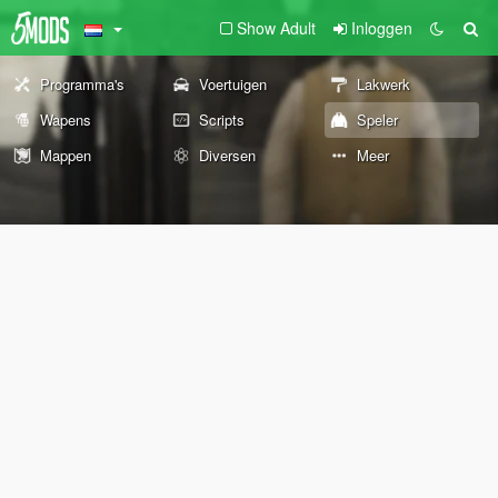
Show Adult
Inloggen
Programma's
Voertuigen
Lakwerk
Wapens
Scripts
Speler
Mappen
Diversen
Meer