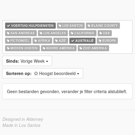
VOERTUIG HULPDIENSTEN
LOS SANTOS
BLAINE COUNTY
SAN ANDREAS
LOS ANGELES
CALIFORNIA
USA
FICTIONEEL
AFRIKA
AZIË
AUSTRALIË
EUROPA
MIDDEN OOSTEN
NOORD AMERIKA
ZUID AMERIKA
Sinds:
Vorige Week
Sorteren op:
Hoogst beoordeeld
Geen bestanden gevonden, verander je filter criteria alstublieft.
Designed in Alderney
Made in Los Santos