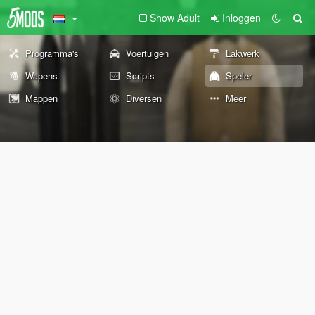
Show Adult
Inloggen
Programma's
Voertuigen
Lakwerk
Wapens
Scripts
Speler
Mappen
Diversen
Meer