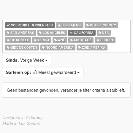
VOERTUIG HULPDIENSTEN
LOS SANTOS
BLAINE COUNTY
SAN ANDREAS
LOS ANGELES
CALIFORNIA
USA
FICTIONEEL
AFRIKA
AZIË
AUSTRALIË
EUROPA
MIDDEN OOSTEN
NOORD AMERIKA
ZUID AMERIKA
Sinds:
Vorige Week
Sorteren op:
Meest gewaardeerd
Geen bestanden gevonden, verander je filter criteria alstublieft.
Designed in Alderney
Made in Los Santos