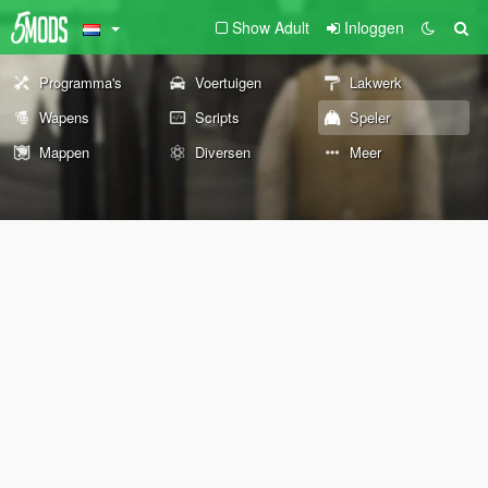
Show Adult
Inloggen
Programma's
Voertuigen
Lakwerk
Wapens
Scripts
Speler
Mappen
Diversen
Meer