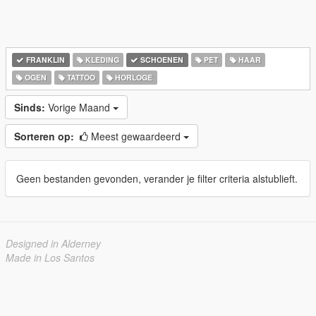
FRANKLIN
KLEDING
SCHOENEN
PET
HAAR
OGEN
TATTOO
HORLOGE
Sinds:
Vorige Maand
Sorteren op:
Meest gewaardeerd
Geen bestanden gevonden, verander je filter criteria alstublieft.
Designed in Alderney
Made in Los Santos