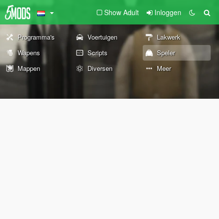
Show Adult
Inloggen
Programma's
Voertuigen
Lakwerk
Wapens
Scripts
Speler
Mappen
Diversen
Meer