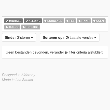
MICHAEL
KLEDING
SCHOENEN
PET
HAAR
OGEN
TATTOO
HORLOGE
Sinds:
Gisteren
Sorteren op:
Laatste versies
Geen bestanden gevonden, verander je filter criteria alstublieft.
Designed in Alderney
Made in Los Santos