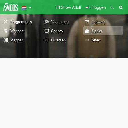
Show Adult
Inloggen
Programma's
Voertuigen
Lakwerk
Wapens
Scripts
Speler
Mappen
Diversen
Meer