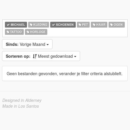
MICHAEL
KLEDING
SCHOENEN
PET
HAAR
OGEN
TATTOO
HORLOGE
Sinds:
Vorige Maand
Sorteren op:
Meest gedownload
Geen bestanden gevonden, verander je filter criteria alstublieft.
Designed in Alderney
Made in Los Santos