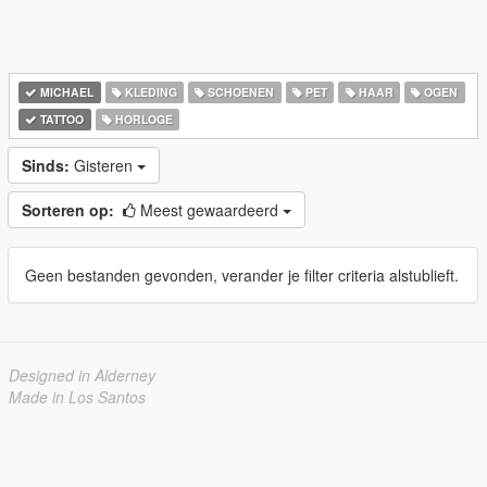
MICHAEL
KLEDING
SCHOENEN
PET
HAAR
OGEN
TATTOO
HORLOGE
Sinds:
Gisteren
Sorteren op:
Meest gewaardeerd
Geen bestanden gevonden, verander je filter criteria alstublieft.
Designed in Alderney
Made in Los Santos