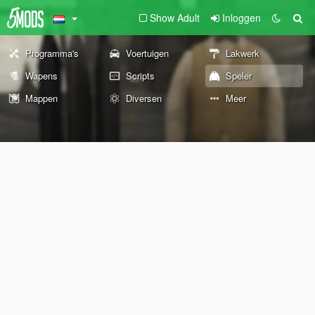
Show Adult
Inloggen
Programma's
Voertuigen
Lakwerk
Wapens
Scripts
Speler
Mappen
Diversen
Meer