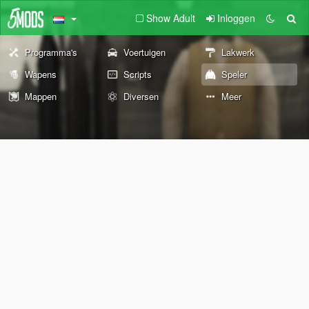
Show Adult
Inloggen
Programma's
Voertuigen
Lakwerk
Wapens
Scripts
Speler
Mappen
Diversen
Meer