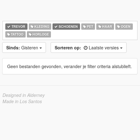
TREVOR
KLEDING
SCHOENEN
PET
HAAR
OGEN
TATTOO
HORLOGE
Sinds:
Gisteren
Sorteren op:
Laatste versies
Geen bestanden gevonden, verander je filter criteria alstublieft.
Designed in Alderney
Made in Los Santos