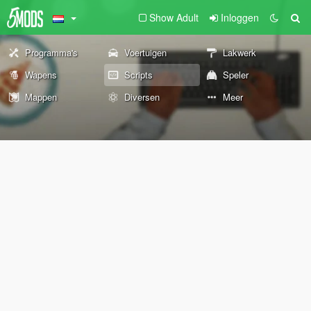
Show Adult
Inloggen
Programma's
Voertuigen
Lakwerk
Wapens
Scripts
Speler
Mappen
Diversen
Meer