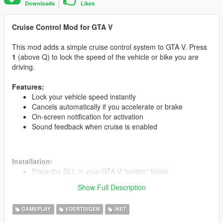
Downloads
Likes
Cruise Control Mod for GTA V
This mod adds a simple cruise control system to GTA V. Press
1
(above Q) to lock the speed of the vehicle or bike you are
driving.
Features:
Lock your vehicle speed instantly
Cancels automatically if you accelerate or brake
On-screen notification for activation
Sound feedback when cruise is enabled
Installation:
Place the DLL in your GTA V "scripts" folder
Run the game and press 1 while driving to activate
Show Full Description
GAMEPLAY
VOERTUIGEN
.NET
Credits:
Developed by M_Salem