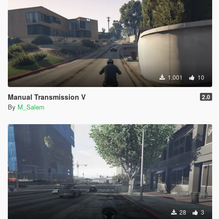
1.001
10
Manual Transmission V
2.0
By
M_Salem
28
3