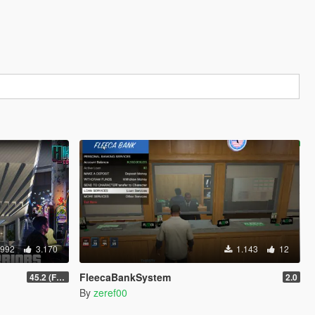
.992
3.170
1.143
12
FleecaBankSystem
45.2 (Fix Sniper Zoom Crashing Game #2)
2.0
By
zeref00