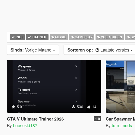
.NET
TRAINER
MISSIE
GAMEPLAY
VOERTUIGEN
SP
Sinds:
Vorige Maand
Sorteren op:
Laatste versies
5.0
530
14
GTA V Ultimate Trainer 2026
Car Spawner 
1.0
By
Loosekid187
By
tom_mods