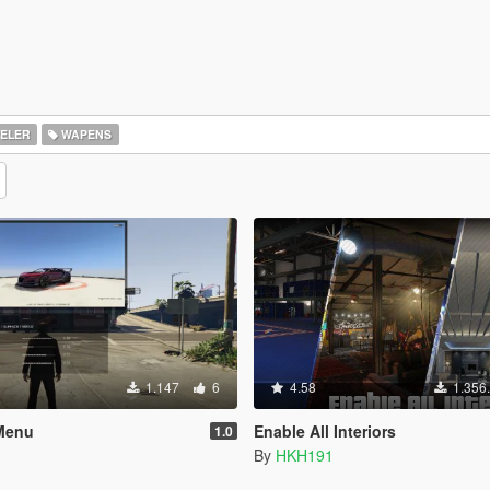
ELER
WAPENS
1.147
6
4.58
1.356
Menu
Enable All Interiors
1.0
By
HKH191