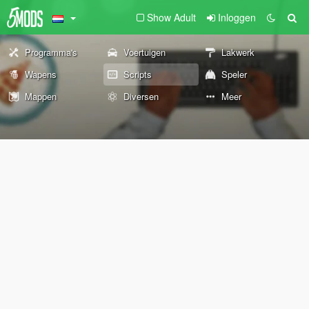
Show Adult
Inloggen
Programma's
Voertuigen
Lakwerk
Wapens
Scripts
Speler
Mappen
Diversen
Meer