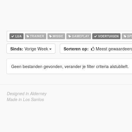
LUA
TRAINER
MISSIE
GAMEPLAY
VOERTUIGEN
SP
Sinds:
Vorige Week
Sorteren op:
Meest gewaardeer
Geen bestanden gevonden, verander je filter criteria alstublieft.
Designed in Alderney
Made in Los Santos