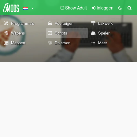
Show Adult
Inloggen
Programma's
Voertuigen
Lakwerk
Wapens
Scripts
Speler
Mappen
Diversen
Meer