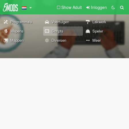
Show Adult
Inloggen
Programma's
Voertuigen
Lakwerk
Wapens
Scripts
Speler
Mappen
Diversen
Meer