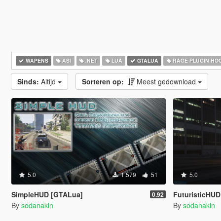
WAPENS
ASI
.NET
LUA
GTALUA
RAGE PLUGIN HO
Sinds:
Altijd
Sorteren op:
Meest gedownload
5.0
1.579
51
5.0
SimpleHUD [GTALua]
FuturisticHU
0.92
By
sodanakin
By
sodanakin