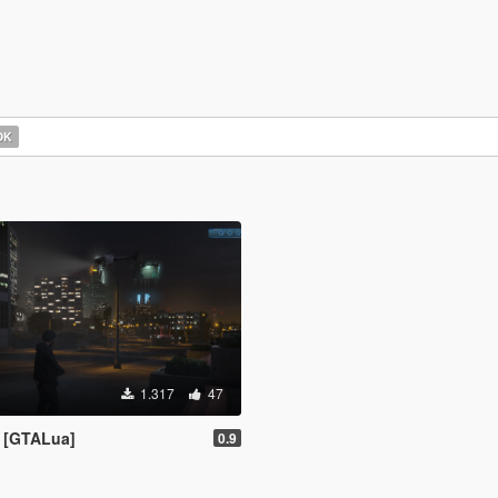
OK
1.317
47
D [GTALua]
0.9