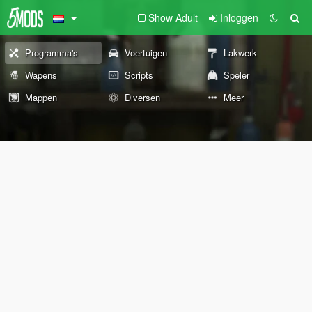
Show Adult
Inloggen
Programma's
Voertuigen
Lakwerk
Wapens
Scripts
Speler
Mappen
Diversen
Meer