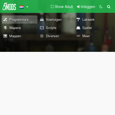
Show Adult
Inloggen
Programma's
Voertuigen
Lakwerk
Wapens
Scripts
Speler
Mappen
Diversen
Meer