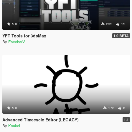
5.0
235
15
YFT Tools for 3dsMax
1.0 BETA
By
EscobarV
5.0
178
8
Advanced Timecycle Editor (LEGACY)
1.1
By
Koukol