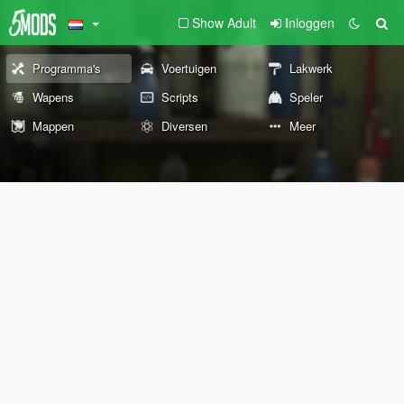
Show Adult
Inloggen
Programma's
Voertuigen
Lakwerk
Wapens
Scripts
Speler
Mappen
Diversen
Meer