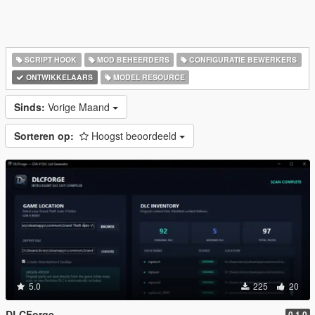
SCRIPT HOOK
MOD BEHEERDERS
CONFIGURATIE BEWERKERS
ONTWIKKELAARS
MODEL RESOURCE
Sinds:
Vorige Maand
Sorteren op:
Hoogst beoordeeld
5.0
225
20
DLCForge
0.1.0