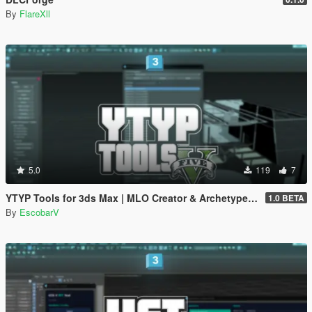
By
FlareXll
5.0
119
7
YTYP Tools for 3ds Max | MLO Creator & Archetype Creator
1.0 BETA
By
EscobarV