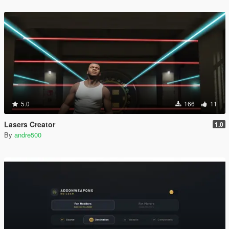
5.0
166
11
Lasers Creator
1.0
By
andre500