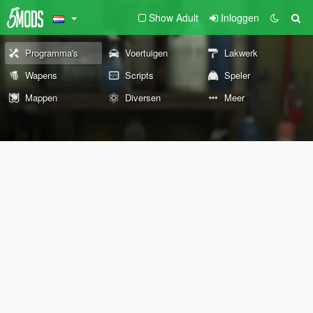
Show Adult
Inloggen
Programma's
Voertuigen
Lakwerk
Wapens
Scripts
Speler
Mappen
Diversen
Meer