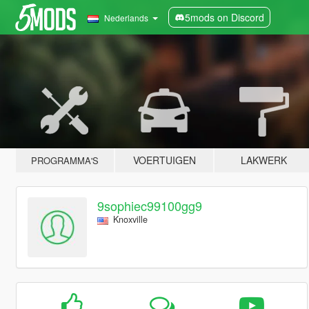
5mods on Discord
Nederlands
VOERTUIGEN
LAKWERK
PROGRAMMA'S
9sophiec99100gg9
Knoxville