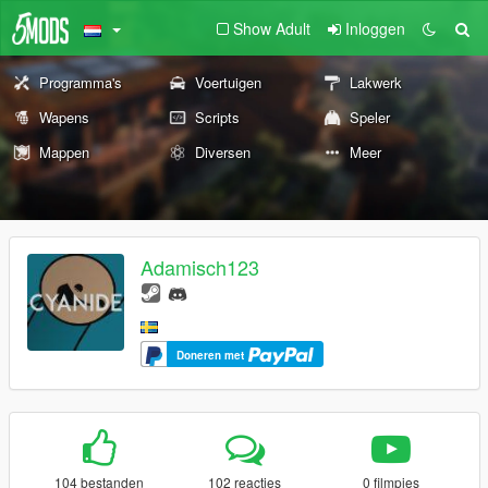
Show Adult
Inloggen
Programma's
Voertuigen
Lakwerk
Wapens
Scripts
Speler
Mappen
Diversen
Meer
Adamisch123
Doneren met
104 bestanden
102 reacties
0 filmpjes