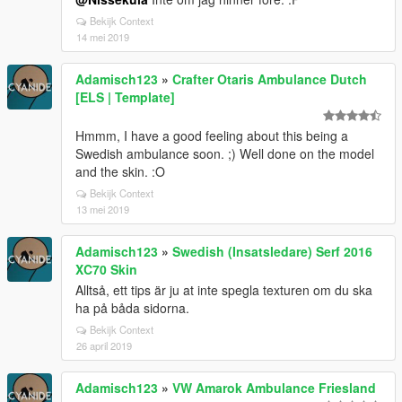
Bekijk Context
14 mei 2019
Adamisch123
»
Crafter Otaris Ambulance Dutch
[ELS | Template]
Hmmm, I have a good feeling about this being a
Swedish ambulance soon. ;) Well done on the model
and the skin. :O
Bekijk Context
13 mei 2019
Adamisch123
»
Swedish (Insatsledare) Serf 2016
XC70 Skin
Alltså, ett tips är ju at inte spegla texturen om du ska
ha på båda sidorna.
Bekijk Context
26 april 2019
Adamisch123
»
VW Amarok Ambulance Friesland