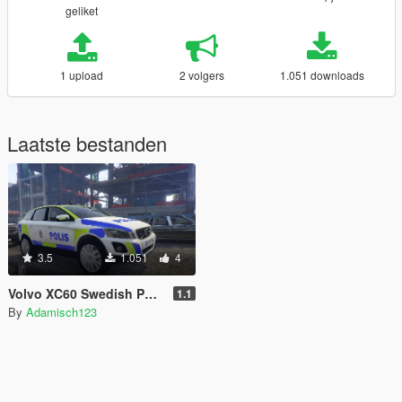
geliket
1 upload
2 volgers
1.051 downloads
Laatste bestanden
3.5
1.051
4
Volvo XC60 Swedish Police Unit
1.1
By
Adamisch123