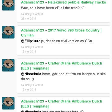
Adamisch123
»
Retextured pebble Railway Tracks
Wait, so it have been 2D all the time? :O
Bekijk Context
26 mei 2019
Adamisch123
»
2017 Volvo V90 Cross Country |
Civilian
@Filip1337
ja, det är en civil version av CCn.
Bekijk Context
19 mei 2019
Adamisch123
»
Crafter Otaris Ambulance Dutch
[ELS | Template]
@Nissekula
hmm, går nog att fixa en längre skin ska
du se. ;)
Bekijk Context
15 mei 2019
Adamisch123
»
Crafter Otaris Ambulance Dutch
[ELS | Template]
@Nissekula
Inte om jag hinner före. :P