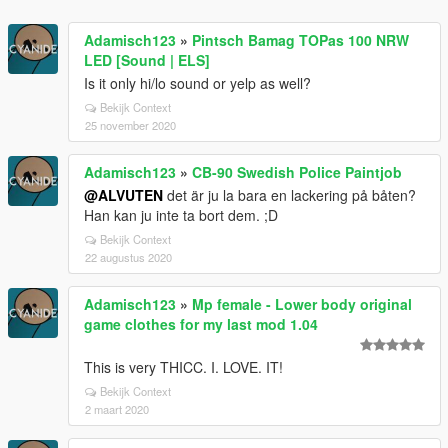
Adamisch123
»
Pintsch Bamag TOPas 100 NRW
LED [Sound | ELS]
Is it only hi/lo sound or yelp as well?
Bekijk Context
25 november 2020
Adamisch123
»
CB-90 Swedish Police Paintjob
@ALVUTEN
det är ju la bara en lackering på båten?
Han kan ju inte ta bort dem. ;D
Bekijk Context
22 augustus 2020
Adamisch123
»
Mp female - Lower body original
game clothes for my last mod 1.04
This is very THICC. I. LOVE. IT!
Bekijk Context
2 maart 2020