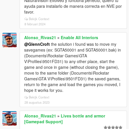
NaturalVision Evolved y funciona perfecto; quiero tu
ayuda para instalarlo de manera correcta en NVE por
favor.
Bekijk Context
8 februari 2024
Alonso_Rivas21
»
Enable All Interiors
@GlennCroft
the solution i found was to move my
savegames (ex: SGTA50001 and SGTA50001.bak) in
(Documents\Rockstar Games\GTA
V\Profiles\9501FD31) to any other place, start the
game and once in game (without closing the game),
move to the same folder (Documents\Rockstar
Games\GTA V\Profiles\9501FD31) the saved games,
return to the game and load the games you moved, I
hope it works for you.
Bekijk Context
28 augustus 2023
Alonso_Rivas21
»
Lives bottle and armor
[Gamepad Support]