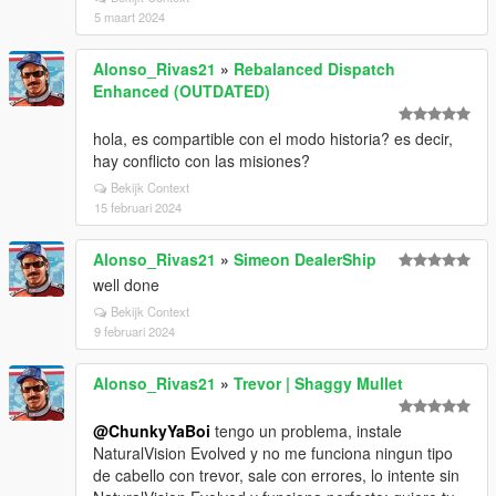
5 maart 2024
Alonso_Rivas21
»
Rebalanced Dispatch
Enhanced (OUTDATED)
hola, es compartible con el modo historia? es decir,
hay conflicto con las misiones?
Bekijk Context
15 februari 2024
Alonso_Rivas21
»
Simeon DealerShip
well done
Bekijk Context
9 februari 2024
Alonso_Rivas21
»
Trevor | Shaggy Mullet
@ChunkyYaBoi
tengo un problema, instale
NaturalVision Evolved y no me funciona ningun tipo
de cabello con trevor, sale con errores, lo intente sin