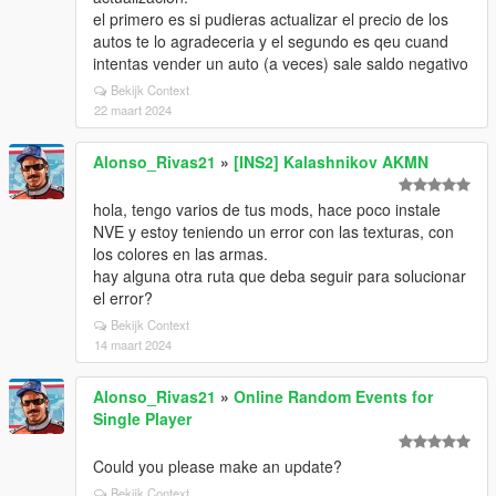
el primero es si pudieras actualizar el precio de los
autos te lo agradeceria y el segundo es qeu cuand
intentas vender un auto (a veces) sale saldo negativo
Bekijk Context
22 maart 2024
Alonso_Rivas21
»
[INS2] Kalashnikov AKMN
hola, tengo varios de tus mods, hace poco instale
NVE y estoy teniendo un error con las texturas, con
los colores en las armas.
hay alguna otra ruta que deba seguir para solucionar
el error?
Bekijk Context
14 maart 2024
Alonso_Rivas21
»
Online Random Events for
Single Player
Could you please make an update?
Bekijk Context