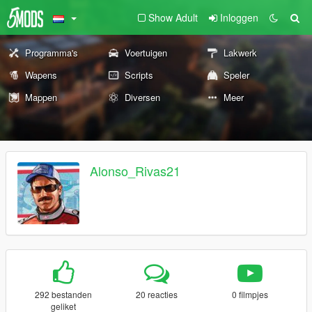
Show Adult
Inloggen
Programma's
Voertuigen
Lakwerk
Wapens
Scripts
Speler
Mappen
Diversen
Meer
Alonso_Rivas21
292 bestanden
20 reacties
0 filmpjes
geliket