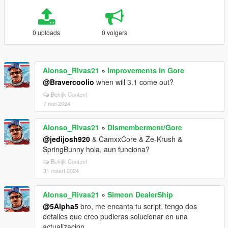
0 uploads
0 volgers
Alonso_Rivas21
»
Improvements in Gore
@Bravercoolio
when will 3.1 come out?
Bekijk Context
7 mei 2024
Alonso_Rivas21
»
Dismemberment/Gore
@jedijosh920
& CamxxCore & Ze-Krush &
SpringBunny hola, aun funciona?
Bekijk Context
31 maart 2024
Alonso_Rivas21
»
Simeon DealerShip
@5Alpha5
bro, me encanta tu script, tengo dos
detalles que creo pudieras solucionar en una
actualizacion.