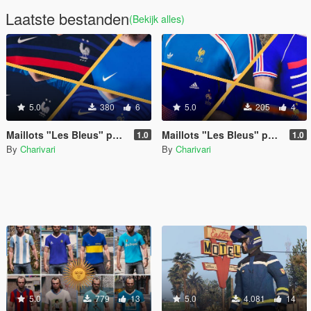
Laatste bestanden
(Bekijk alles)
5.0
380
6
5.0
205
4
Maillots "Les Bleus" pour Trevor - Génération Nike
Maillots "Les Bleus" pour Trevor - Génération Adidas
1.0
1.0
By
Charivari
By
Charivari
5.0
779
13
5.0
4.081
14