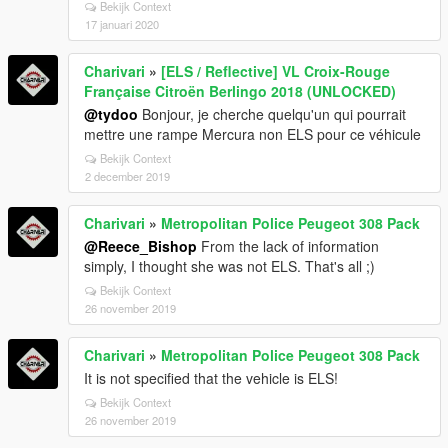
Bekijk Context
17 januari 2020
Charivari
»
[ELS / Reflective] VL Croix-Rouge
Française Citroën Berlingo 2018 (UNLOCKED)
@tydoo
Bonjour, je cherche quelqu'un qui pourrait
mettre une rampe Mercura non ELS pour ce véhicule
Bekijk Context
2 december 2019
Charivari
»
Metropolitan Police Peugeot 308 Pack
@Reece_Bishop
From the lack of information
simply, I thought she was not ELS. That's all ;)
Bekijk Context
26 november 2019
Charivari
»
Metropolitan Police Peugeot 308 Pack
It is not specified that the vehicle is ELS!
Bekijk Context
26 november 2019