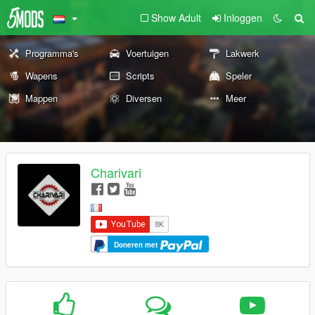
Show Adult
Inloggen
Programma's
Voertuigen
Lakwerk
Wapens
Scripts
Speler
Mappen
Diversen
Meer
Charivari
Doneren met