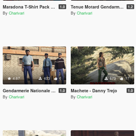
Maradona T-Shirt Pack pour Trevor
Tenue Motard Gendarmerie Nationale
1.0
1.2
By
Charivari
By
Charivari
4.67
403
6
473
17
Gendarmerie Nationale 1990-2000
Machete - Danny Trejo
1.0
1.0
By
Charivari
By
Charivari