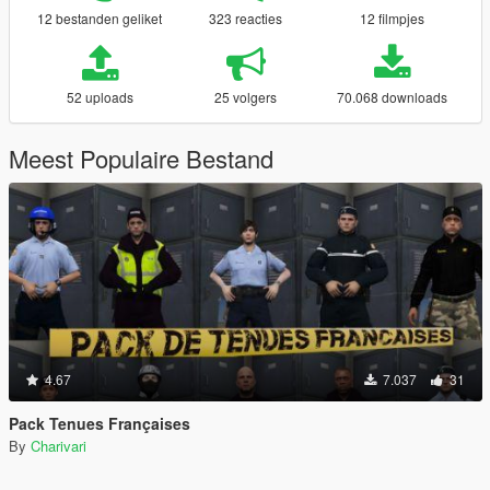
12 bestanden geliket
323 reacties
12 filmpjes
52 uploads
25 volgers
70.068 downloads
Meest Populaire Bestand
4.67
7.037
31
Pack Tenues Françaises
By
Charivari