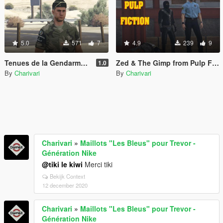
5.0
571
7
4.9
239
9
Tenues de la Gendarmerie Prévotale
Zed & The Gimp from Pulp Fiction
1.0
By
Charivari
By
Charivari
Charivari
»
Maillots "Les Bleus" pour Trevor -
Génération Nike
@tiki le kiwi
Merci tiki
Bekijk Context
12 december 2020
Charivari
»
Maillots "Les Bleus" pour Trevor -
Génération Nike