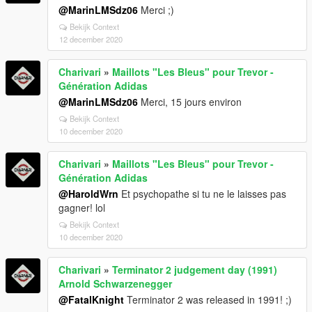
@MarinLMSdz06
Merci ;)
Bekijk Context
12 december 2020
Charivari
»
Maillots "Les Bleus" pour Trevor -
Génération Adidas
@MarinLMSdz06
Merci, 15 jours environ
Bekijk Context
10 december 2020
Charivari
»
Maillots "Les Bleus" pour Trevor -
Génération Adidas
@HaroldWrn
Et psychopathe si tu ne le laisses pas
gagner! lol
Bekijk Context
10 december 2020
Charivari
»
Terminator 2 judgement day (1991)
Arnold Schwarzenegger
@FatalKnight
Terminator 2 was released in 1991! ;)