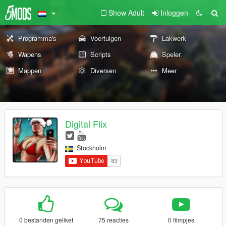
Show Adult
Inloggen
Programma's
Voertuigen
Lakwerk
Wapens
Scripts
Speler
Mappen
Diversen
Meer
Digital Flix
Stockholm
0 bestanden geliket
75 reacties
0 filmpjes