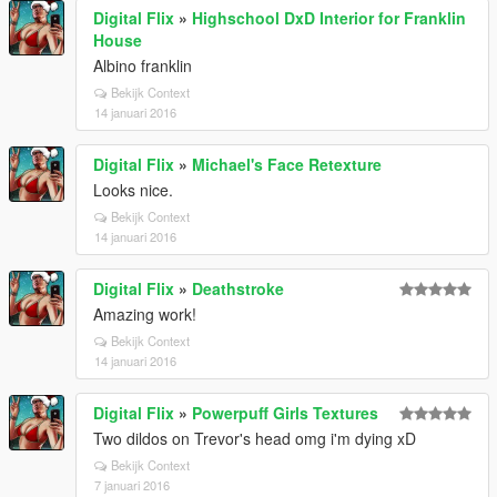
Digital Flix
»
Highschool DxD Interior for Franklin
House
Albino franklin
Bekijk Context
14 januari 2016
Digital Flix
»
Michael's Face Retexture
Looks nice.
Bekijk Context
14 januari 2016
Digital Flix
»
Deathstroke
Amazing work!
Bekijk Context
14 januari 2016
Digital Flix
»
Powerpuff Girls Textures
Two dildos on Trevor's head omg i'm dying xD
Bekijk Context
7 januari 2016