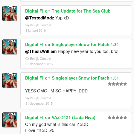
Digital Flix
»
The Update for The Sea Club
@TestedModz
Yup xD
Bekijk Context
1 januari 2016
Digital Flix
»
Singleplayer Snow for Patch 1.31
@ThisIsWilliam
Happy new year to you too, bro!
Bekijk Context
31 december 2015
Digital Flix
»
Singleplayer Snow for Patch 1.31
YESS OMG I'M SO HAPPY :DDD
Bekijk Context
31 december 2015
Digital Flix
»
VAZ-2121 (Lada Niva)
Oh my god what is this car!? xDD
I love it!! xD 5/5