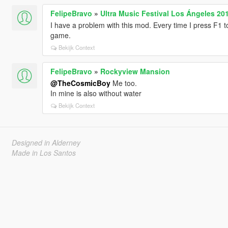
FelipeBravo
»
Ultra Music Festival Los Ángeles 2
I have a problem with this mod. Every time I press F1 t
game.
Bekijk Context
FelipeBravo
»
Rockyview Mansion
@TheCosmicBoy
Me too.
In mine is also without water
Bekijk Context
Designed in Alderney
Made in Los Santos