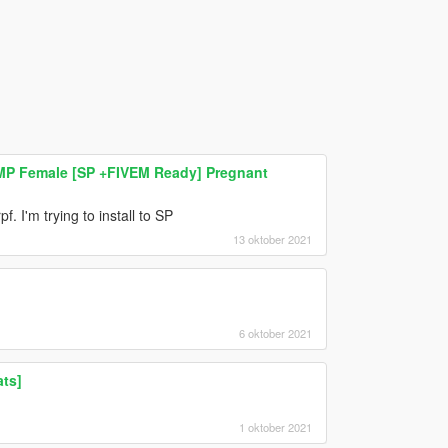
 MP Female [SP +FIVEM Ready] Pregnant
f. I'm trying to install to SP
13 oktober 2021
6 oktober 2021
ats]
1 oktober 2021