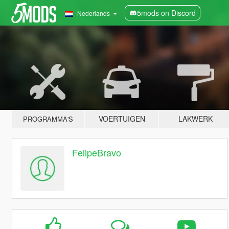
5mods on Discord
Nederlands
VOERTUIGEN
LAKWERK
PROGRAMMA'S
FelipeBravo