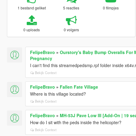
1 bestand geliket
5 reacties
0 filmpjes
0 uploads
0 volgers
FelipeBravo
»
Ourstory's Baby Bump Overalls For
Pregnancy
I can't find this streamedpedsmp.rpf folder inside x64v.rp
Bekijk Context
FelipeBravo
»
Fallen Fate Village
Where is this village located?
Bekijk Context
FelipeBravo
»
MH-53J Pave Low III [Add-On | 19 se
How do I sit with the peds inside the helicopter?
Bekijk Context