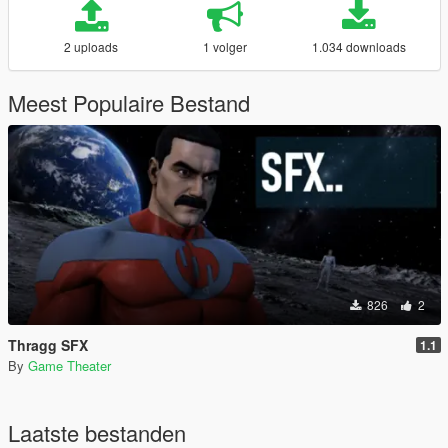
2 uploads
1 volger
1.034 downloads
Meest Populaire Bestand
826
2
Thragg SFX
1.1
By
Game Theater
Laatste bestanden