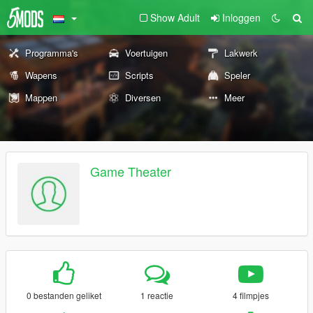
Show Adult
Inloggen
Programma's
Voertuigen
Lakwerk
Wapens
Scripts
Speler
Mappen
Diversen
Meer
Game Theater
0 bestanden geliket
1 reactie
4 filmpjes