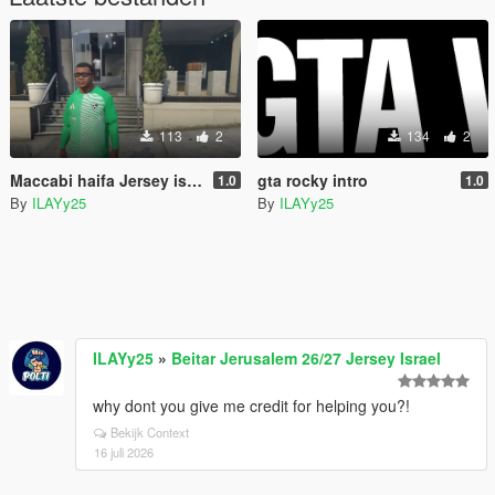
113
2
134
2
Maccabi haifa Jersey israel
gta rocky intro
1.0
1.0
By
ILAYy25
By
ILAYy25
ILAYy25
»
Beitar Jerusalem 26/27 Jersey Israel
why dont you give me credit for helping you?!
Bekijk Context
16 juli 2026