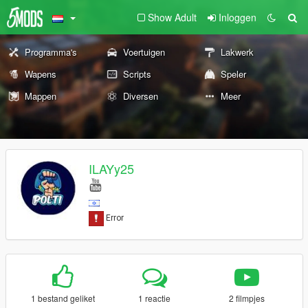
Show Adult
Inloggen
Programma's
Voertuigen
Lakwerk
Wapens
Scripts
Speler
Mappen
Diversen
Meer
ILAYy25
1 bestand geliket
1 reactie
2 filmpjes