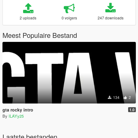
2 uploads
0 volgers
247 downloads
Meest Populaire Bestand
134
2
gta rocky intro
1.0
By
ILAYy25
Laatste bestanden