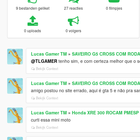
9 bestanden geliket
27 reacties
0 filmpjes
0 uploads
0 volgers
Lucas Gamer TM
»
SAVEIRO G5 CROSS COM RODA
@TLGAMER
tenho sim, e com certeza melhor que o s
Bekijk Context
Lucas Gamer TM
»
SAVEIRO G5 CROSS COM RODA
amigo postou no site errado, aqui é gta 5 e não pra sa
Bekijk Context
Lucas Gamer TM
»
Honda XRE 300 ROCAM PMESP [
curti essa mini moto
Bekijk Context