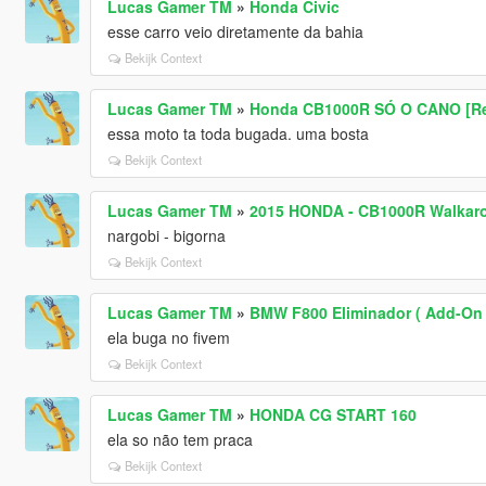
Lucas Gamer TM
»
Honda Civic
esse carro veio diretamente da bahia
Bekijk Context
Lucas Gamer TM
»
Honda CB1000R SÓ O CANO [Repla
essa moto ta toda bugada. uma bosta
Bekijk Context
Lucas Gamer TM
»
2015 HONDA - CB1000R Walkaroun
nargobi - bigorna
Bekijk Context
Lucas Gamer TM
»
BMW F800 Eliminador ( Add-On 
ela buga no fivem
Bekijk Context
Lucas Gamer TM
»
HONDA CG START 160
ela so não tem praca
Bekijk Context