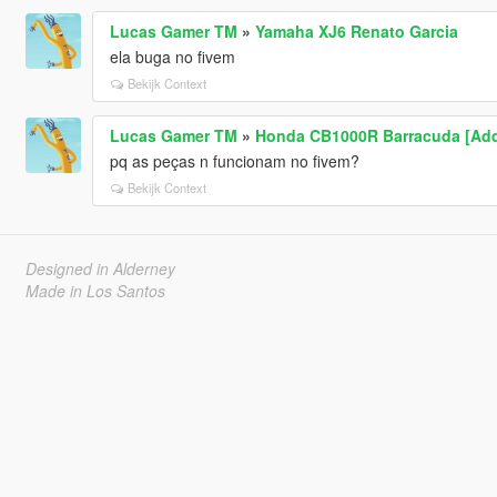
Lucas Gamer TM
»
Yamaha XJ6 Renato Garcia
ela buga no fivem
Bekijk Context
Lucas Gamer TM
»
Honda CB1000R Barracuda [Add-on
pq as peças n funcionam no fivem?
Bekijk Context
Designed in Alderney
Made in Los Santos