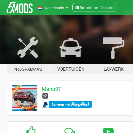
5mods on Discord
Nederlands
VOERTUIGEN
LAKWERK
PROGRAMMA'S
Manu97
Doneren met