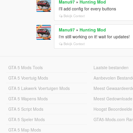
Manu97
»
Hunting Mod
i'll add config for every buttons
Bekijk Context
Manu97
»
Hunting Mod
i'm still working on it! wait for updates!
Bekijk Context
GTA 5 Mods Tools
Laatste bestanden
GTA 5 Voertuig Mods
Aanbevolen Bestand
GTA 5 Lakwerk Voertuigen Mods
Meest Gewaardeerd
GTA 5 Wapens Mods
Meest Gedownloade
GTA 5 Script Mods
Hoogst Beoordeelde
GTA 5 Speler Mods
GTA5-Mods.com Rang
GTA 5 Map Mods