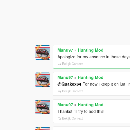
Manu97
»
Hunting Mod
Apologize for my absence in these days.
Bekijk Context
Manu97
»
Hunting Mod
@Quakex64
For now i keep it on lua, in 
Bekijk Context
Manu97
»
Hunting Mod
Thanks! I'll try to add this!
Bekijk Context