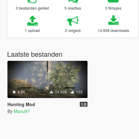
0 bestanden geliket
5 reacties
0 filmpjes
1 upload
2 volgers
14.939 downloads
Laatste bestanden
4.85
14.939
153
Hunting Mod
1.0
By
Manu97