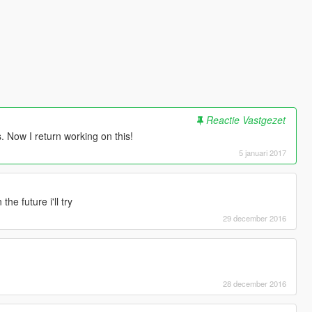
Reactie Vastgezet
 Now I return working on this!
5 januari 2017
the future i'll try
29 december 2016
28 december 2016