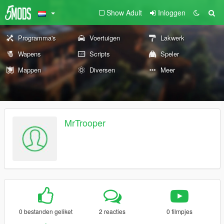
Show Adult
Inloggen
Programma's
Voertuigen
Lakwerk
Wapens
Scripts
Speler
Mappen
Diversen
Meer
MrTrooper
0 bestanden geliket
2 reacties
0 filmpjes