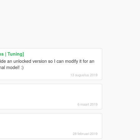
s | Tuning]
vide an unlocked version so I can modify it for an
nal model! :)
13 augustus 2019
6 maart 2019
28 februari 2019