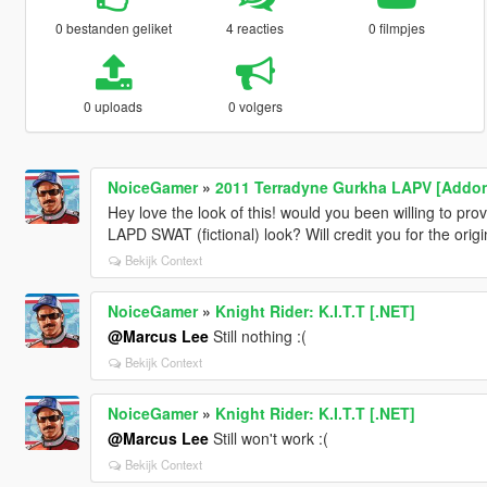
0 bestanden geliket
4 reacties
0 filmpjes
0 uploads
0 volgers
NoiceGamer
»
2011 Terradyne Gurkha LAPV [Addon
Hey love the look of this! would you been willing to pro
LAPD SWAT (fictional) look? Will credit you for the origi
Bekijk Context
NoiceGamer
»
Knight Rider: K.I.T.T [.NET]
@Marcus Lee
Still nothing :(
Bekijk Context
NoiceGamer
»
Knight Rider: K.I.T.T [.NET]
@Marcus Lee
Still won't work :(
Bekijk Context