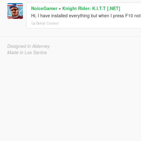
NoiceGamer
»
Knight Rider: K.I.T.T [.NET]
Hi, I have installed everything but when I press F10 n
Bekijk Context
Designed in Alderney
Made in Los Santos